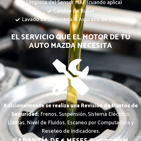
Limpieza del Sensor MAF (cuando aplica)
Cambio de Bujías
Lavado de Carrocería & Aspirado de Interior
EL SERVICIO QUE EL MOTOR DE TU
AUTO MAZDA NECESITA
Adicionalmente se realiza una Revisión de Puntos de
Seguridad:
Frenos, Suspensión, Sistema Eléctrico,
Llantas, Nivel de Fluidos, Escaneo por Computadora y
Reseteo de Indicadores.