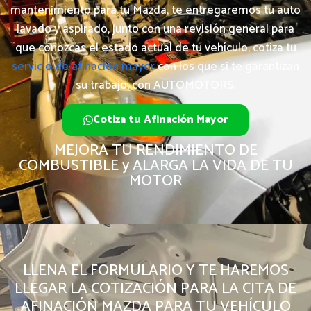
mantenimiento para tu Mazda, te entregaremos tu auto
lavado y aspirado, junto con una revisión general para
que conozcas el estado actual de tu vehículo, cotiza tu
servicio de afinación mayor
con los que si te garantizan
su trabajo, con AUTOMOTORS.
Cotiza tu Afinación Mayor
MEJORA TU RENDIMIENTO DE
COMBUSTIBLE y ALARGA LA VIDA DE TU
MOTOR
LLENA EL FORMULARIO Y TE HAREMOS
LLEGAR LA COTIZACIÓN PARA LA CITA DE
AFINACIÓN MAZDA PARA TU VEHÍCULO