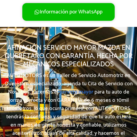
Información por WhatsApp
AFINACIÓN SERVICIO MAYOR MAZDA EN
QUERÉTARO CON GARANTÍA, HECHA POR
MECÁNICOS ESPECIALIZADOS
AUTOMOTORS es un Taller de Servicio Automotriz en
Querétaro especializado, agenda tu Cita de Servicio con
Nosotros, hacemos el
servicio mayor
para tu auto de
forma correcta y con GARANTÍA de 6 meses o 10mil
kilómetros, lo que ocurra primero, con AUTOMOTORS
tendrás la confianza y seguridad de que tu auto estará
en manos de gente honesta y confiable, utilizamos
aceite, filtros, bujías de alta calidad, y hacemos el